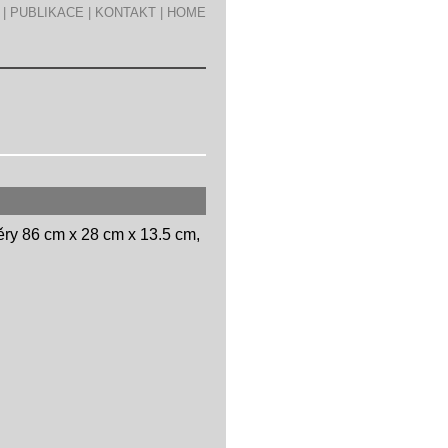
|
PUBLIKACE
|
KONTAKT
|
HOME
ry 86 cm x 28 cm x 13.5 cm,