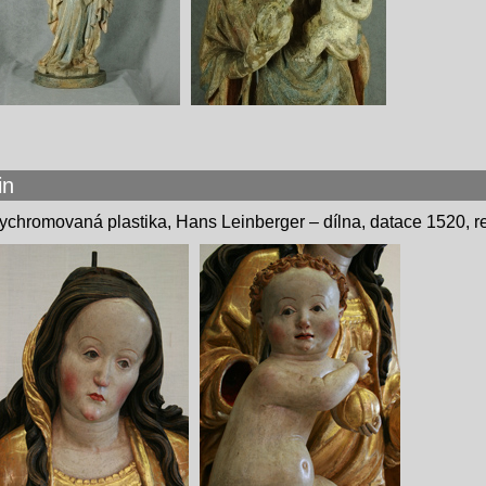
in
ychromovaná plastika, Hans Leinberger – dílna, datace 1520, r