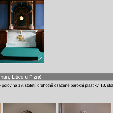
an, Litice u Plzně
– polovina 19. století, druhotně osazené barokní plastiky, 18. st