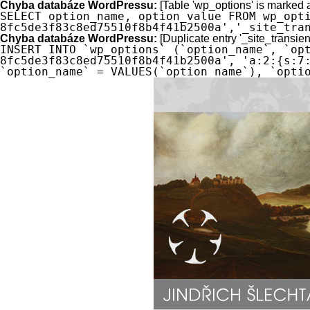
Chyba databáze WordPressu:
[Table 'wp_options' is marked 
SELECT option_name, option_value FROM wp_opt
8fc5de3f83c8ed75510f8b4f41b2500a','_site_tra
Chyba databáze WordPressu:
[Duplicate entry '_site_transi
INSERT INTO `wp_options` (`option_name`, `op
8fc5de3f83c8ed75510f8b4f41b2500a', 'a:2:{s:7
`option_name` = VALUES(`option_name`), `opti