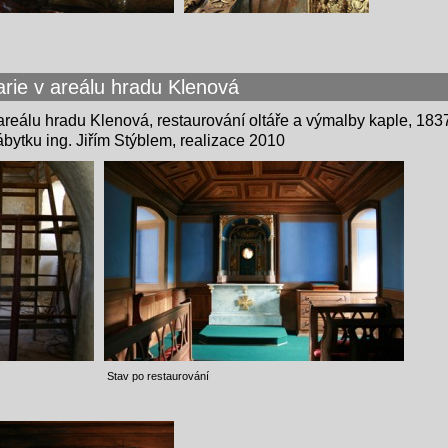
arie v areálu hradu Klenová
areálu hradu Klenová, restaurování oltáře a výmalby kaple, 1837
ábytku ing. Jiřím Stýblem, realizace 2010
ím Stav po restaurování