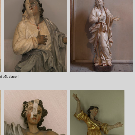
í běl, zlacení