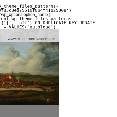
p_theme_files_patterns-
3f83c8ed75510f8b4f41b2500a')
 'wp_options.option_name']
ient_wp_theme_files_patterns-
:{}}', 'off') ON DUPLICATE KEY UPDATE
` = VALUES(`autoload`)