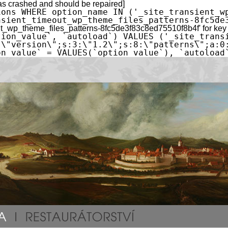
as crashed and should be repaired]
ions WHERE option_name IN ('_site_transient_w
nsient_timeout_wp_theme_files_patterns-8fc5de
ent_wp_theme_files_patterns-8fc5de3f83c8ed75510f8b4f' for key
tion_value`, `autoload`) VALUES ('_site_trans
:\"version\";s:3:\"1.2\";s:8:\"patterns\";a:0
on_value` = VALUES(`option_value`), `autoload